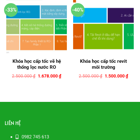
-33%
-40%
Khóa học cấp tốc vẽ hệ
Khóa học cấp tốc revit
thống lọc nước RO
môi trường
Giá
Giá
Giá
Giá
2.500.000
₫
1.678.000
₫
2.500.000
₫
1.500.000
₫
gốc
hiện
gốc
hiện
là:
tại
là:
tại
2.500.000 ₫.
là:
2.500.000 ₫.
là:
1.678.000 ₫.
1.500
LIÊN HỆ
0982 745 613