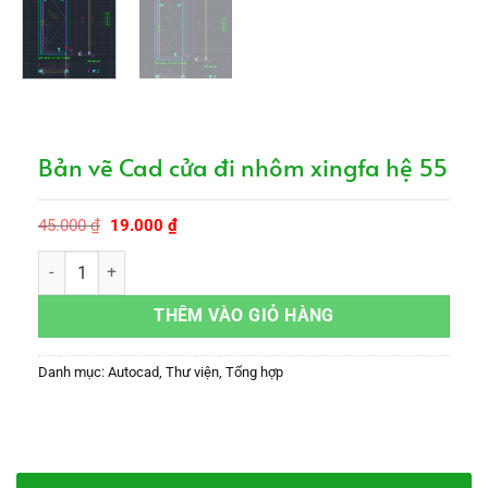
Bản vẽ Cad cửa đi nhôm xingfa hệ 55
Giá
Giá
45.000
₫
19.000
₫
gốc
hiện
là:
tại
Bản vẽ Cad cửa đi nhôm xingfa hệ 55 số lượng
45.000 ₫.
là:
19.000 ₫.
THÊM VÀO GIỎ HÀNG
Danh mục:
Autocad
,
Thư viện
,
Tổng hợp