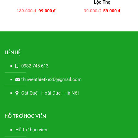
Lộc Thọ
Giá
Giá
Giá
Giá
139.000
₫
99.000
₫
99.000
₫
59.000
₫
gốc
hiện
gốc
hiện
là:
tại
là:
tại
139.000 ₫.
là:
99.000 ₫.
là:
 ₫.
99.000 ₫.
59.000 ₫.
LIÊN HỆ
0982 745 613
thuvienthietke3D@gmail.com
Cát Quế - Hoài Đức - Hà Nội
HỖ TRỢ HỌC VIÊN
Hỗ trợ học viên