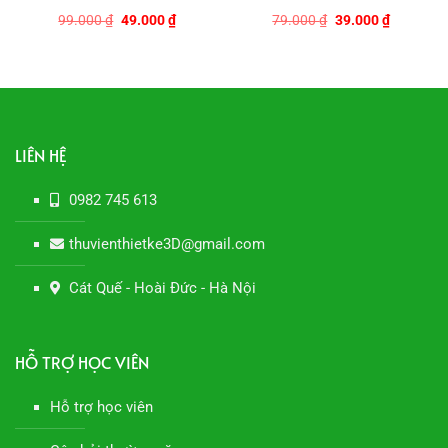
Giá
Giá
Giá
Giá
99.000
₫
49.000
₫
79.000
₫
39.000
₫
gốc
hiện
gốc
hiện
là:
tại
là:
tại
99.000 ₫.
là:
79.000 ₫.
là:
0 ₫.
49.000 ₫.
39.000 ₫.
LIÊN HỆ
0982 745 613
thuvienthietke3D@gmail.com
Cát Quế - Hoài Đức - Hà Nội
HỖ TRỢ HỌC VIÊN
Hỗ trợ học viên