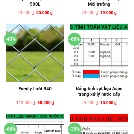
500L
Môi trường
Giá
Giá
Giá
Giá
99.000
₫
50.000
₫
79.000
₫
19.000
₫
gốc
hiện
gốc
hiện
là:
tại
là:
tại
99.000 ₫.
là:
79.000 ₫.
là:
50.000 ₫.
19.000 ₫.
-43%
-66%
Bảng tính vật liệu Asen
Family Lưới B40
trong xử lý nước cấp
Giá
Giá
Giá
Giá
119.000
₫
68.000
₫
29.000
₫
10.000
₫
gốc
hiện
gốc
hiện
là:
tại
là:
tại
119.000 ₫.
là:
29.000 ₫.
là:
68.000 ₫.
10.000 ₫.
-66%
-35%