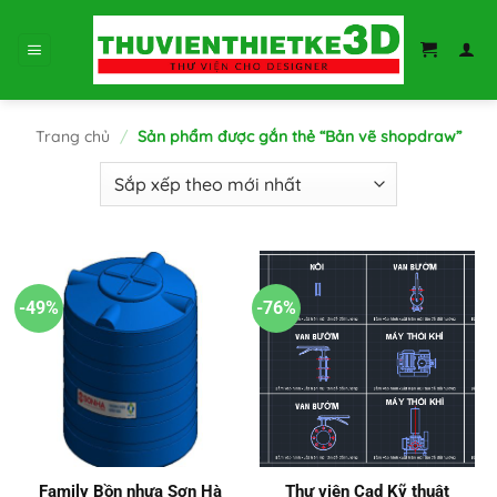
Bỏ
qua
nội
dung
Trang chủ
/
Sản phẩm được gắn thẻ “Bản vẽ shopdraw”
-49%
-76%
Family Bồn nhựa Sơn Hà
Thư viện Cad Kỹ thuật