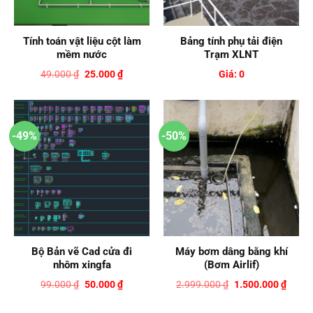
Tính toán vật liệu cột làm
Bảng tính phụ tải điện
mềm nước
Trạm XLNT
Giá
Giá
49.000
₫
25.000
₫
Giá: 0
gốc
hiện
là:
tại
49.000 ₫.
là:
25.000 ₫.
-49%
-50%
Bộ Bản vẽ Cad cửa đi
Máy bơm dâng bằng khí
nhôm xingfa
(Bơm Airlif)
Giá
Giá
Giá
Giá
99.000
₫
50.000
₫
2.999.000
₫
1.500.000
₫
gốc
hiện
gốc
hiện
là:
tại
là:
tại