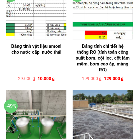
Bảng tính vật liệu amoni
Bảng tính chi tiết hệ
cho nước cấp, nước thải
thống RO (tính toán cống
suất bơm, cột lọc, cột làm
mềm, bơm cao áp, màng
RO)
Giá
Giá
Giá
Giá
29.000
₫
10.000
₫
199.000
₫
129.000
₫
gốc
hiện
gốc
hiện
là:
tại
là:
tại
29.000 ₫.
là:
199.000 ₫.
là:
10.000 ₫.
129.000
-49%