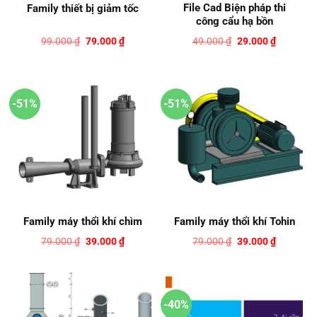
File Cad Biện pháp thi
Family thiết bị giảm tốc
công cẩu hạ bồn
Giá
Giá
Giá
Giá
99.000
₫
79.000
₫
49.000
₫
29.000
₫
gốc
hiện
gốc
hiện
là:
tại
là:
tại
99.000 ₫.
là:
49.000 ₫.
là:
79.000 ₫.
29.000 ₫.
-51%
-51%
Family máy thổi khí chìm
Family máy thổi khí Tohin
Giá
Giá
Giá
Giá
79.000
₫
39.000
₫
79.000
₫
39.000
₫
gốc
hiện
gốc
hiện
là:
tại
là:
tại
79.000 ₫.
là:
79.000 ₫.
là:
39.000 ₫.
39.000 ₫.
-40%