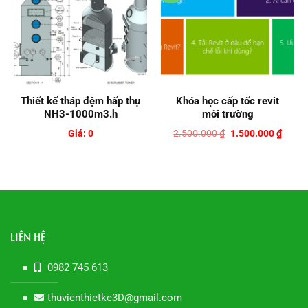
Thiết kế tháp đệm hấp thụ
Khóa học cấp tốc revit
NH3-1000m3.h
môi trường
Giá
Giá
Giá: 0
2.500.000
₫
1.500.000
₫
gốc
hiện
là:
tại
2.500.000 ₫.
là:
1.500
LIÊN HỆ
0982 745 613
thuvienthietke3D@gmail.com