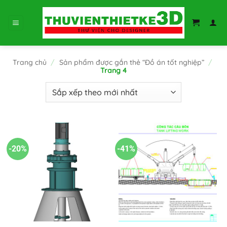
Bỏ
qua
nội
dung
Trang chủ
/
Sản phẩm được gắn thẻ “Đồ án tốt nghiệp”
/
Trang 4
-20%
-41%