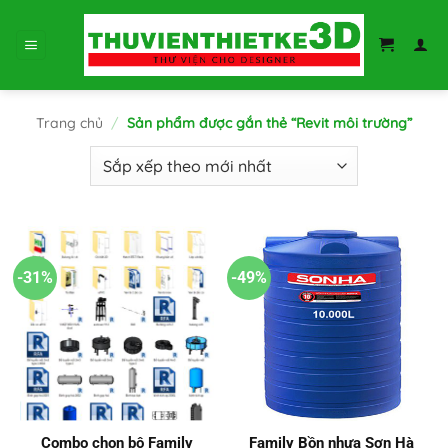
Bỏ
qua
nội
dung
Trang chủ
/
Sản phẩm được gắn thẻ “Revit môi trường”
-31%
-49%
Combo chọn bộ Family
Family Bồn nhựa Sơn Hà