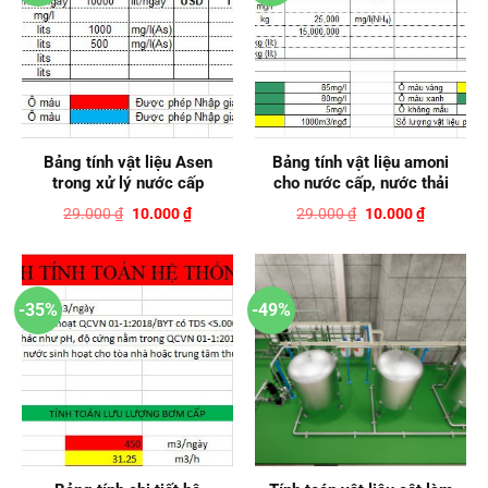
Bảng tính vật liệu Asen
Bảng tính vật liệu amoni
trong xử lý nước cấp
cho nước cấp, nước thải
Giá
Giá
Giá
Giá
29.000
₫
10.000
₫
29.000
₫
10.000
₫
gốc
hiện
gốc
hiện
là:
tại
là:
tại
29.000 ₫.
là:
29.000 ₫.
là:
10.000 ₫.
10.000 ₫.
-35%
-49%