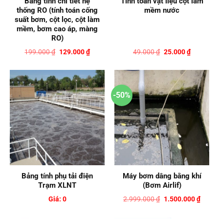
Bảng tính chi tiết hệ
Tính toán vật liệu cột làm
thống RO (tính toán cống
mềm nước
suất bơm, cột lọc, cột làm
mềm, bơm cao áp, màng
RO)
Giá
Giá
Giá
Giá
199.000
₫
129.000
₫
49.000
₫
25.000
₫
gốc
hiện
gốc
hiện
là:
tại
là:
tại
199.000 ₫.
là:
49.000 ₫.
là:
129.000 ₫.
25.000 ₫.
-50%
Bảng tính phụ tải điện
Máy bơm dâng bằng khí
Trạm XLNT
(Bơm Airlif)
Giá
Giá
Giá: 0
2.999.000
₫
1.500.000
₫
gốc
hiện
là:
tại