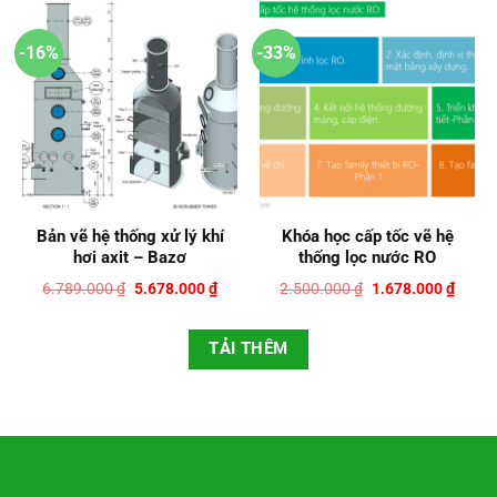
2.999.000 ₫.
là:
1.500
-16%
-33%
Bản vẽ hệ thống xử lý khí
Khóa học cấp tốc vẽ hệ
hơi axit – Bazơ
thống lọc nước RO
Giá
Giá
Giá
Giá
6.789.000
₫
5.678.000
₫
2.500.000
₫
1.678.000
₫
gốc
hiện
gốc
hiện
là:
tại
là:
tại
6.789.000 ₫.
là:
2.500.000 ₫.
là:
TẢI THÊM
5.678.000 ₫.
1.678