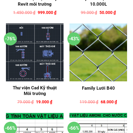
Revit môi trường
10.000L
Giá
Giá
Giá
Giá
1.450.000
₫
999.000
₫
99.000
₫
50.000
₫
gốc
hiện
gốc
hiện
là:
tại
là:
tại
1.450.000 ₫.
là:
99.000 ₫.
là:
999.000 ₫.
50.000 ₫.
-76%
-43%
Thư viện Cad Kỹ thuật
Family Lưới B40
Môi trường
Giá
Giá
Giá
Giá
79.000
₫
19.000
₫
119.000
₫
68.000
₫
gốc
hiện
gốc
hiện
là:
tại
là:
tại
79.000 ₫.
là:
119.000 ₫.
là:
19.000 ₫.
68.000 ₫
-66%
-66%