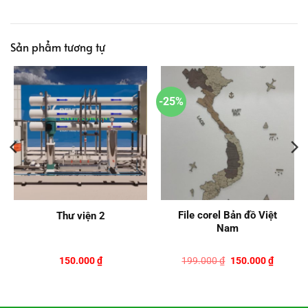
Sản phẩm tương tự
-25%
File corel Bản đồ Việt
Thư viện 2
Nam
Giá
Giá
150.000
₫
199.000
₫
150.000
₫
gốc
hiện
là:
tại
199.000 ₫.
là:
0 ₫.
150.000