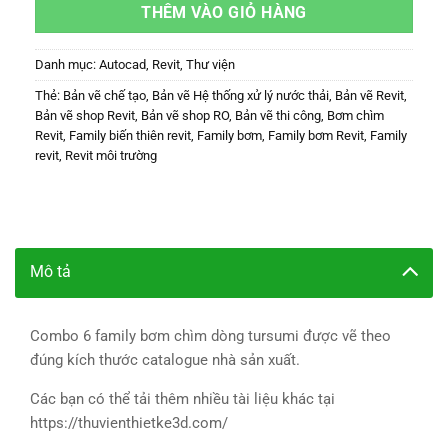
THÊM VÀO GIỎ HÀNG
Danh mục:
Autocad
,
Revit
,
Thư viện
Thẻ:
Bản vẽ chế tạo
,
Bản vẽ Hệ thống xử lý nước thải
,
Bản vẽ Revit
,
Bản vẽ shop Revit
,
Bản vẽ shop RO
,
Bản vẽ thi công
,
Bơm chìm
Revit
,
Family biến thiên revit
,
Family bơm
,
Family bơm Revit
,
Family
revit
,
Revit môi trường
Mô tả
Combo 6 family bơm chìm dòng tursumi được vẽ theo
đúng kích thước catalogue nhà sản xuất.
Các bạn có thể tải thêm nhiều tài liệu khác tại
https://thuvienthietke3d.com/