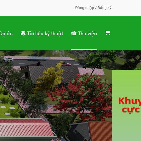
Đăng nhập / Đăng ký
Dự án
Tài liệu kỹ thuật
Thư viện