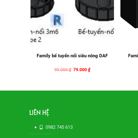
Never give
Family bể tuyển nổi siêu nông DAF
Fami
Giá
Giá
Giá
₫
99.000
₫
79.000
₫
hiện
gốc
hiện
tại
là:
tại
.
là:
99.000 ₫.
là:
50.000 ₫.
79.000 ₫.
LIÊN HỆ
0982 745 613