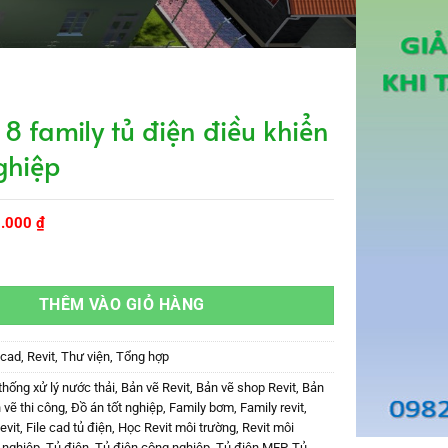
 family tủ điện điều khiển
ghiệp
á
Giá
9.000
₫
c
hiện
tại
y tủ điện điều khiển công nghiệp số lượng
9.000 ₫.
là:
99.000 ₫.
THÊM VÀO GIỎ HÀNG
ocad
,
Revit
,
Thư viện
,
Tổng hợp
thống xử lý nước thải
,
Bản vẽ Revit
,
Bản vẽ shop Revit
,
Bản
 vẽ thi công
,
Đồ án tốt nghiệp
,
Family bơm
,
Family revit
,
evit
,
File cad tủ điện
,
Học Revit môi trường
,
Revit môi
 nghiệp
,
Tủ điện
,
Tủ điện công nghiệp
,
Tủ điện MEP
,
Tủ