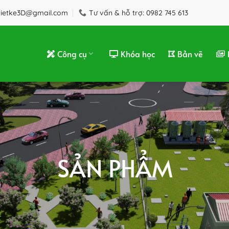
hietke3D@gmail.com
Tư vấn & hỗ trợ: 0982 745 613
Công cụ
Khóa học
Bản vẽ
SẢN PHẨM