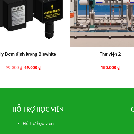
ly Bơm định lượng Bluwhite
Thư viện 2
Giá
Giá
99.000
₫
69.000
₫
150.000
₫
gốc
hiện
là:
tại
99.000 ₫.
là:
69.000 ₫.
HỖ TRỢ HỌC VIÊN
C
Hỗ trợ học viên