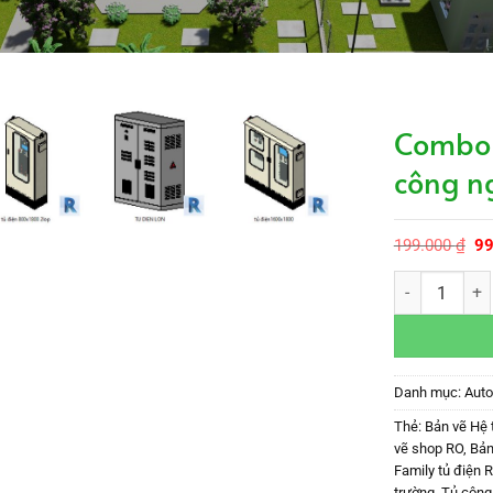
Combo 8
công n
Gi
199.000
₫
9
gố
là:
Combo 8 famil
19
Danh mục:
Aut
Thẻ:
Bản vẽ Hệ 
vẽ shop RO
,
Bản
Family tủ điện R
trường
,
Tủ công