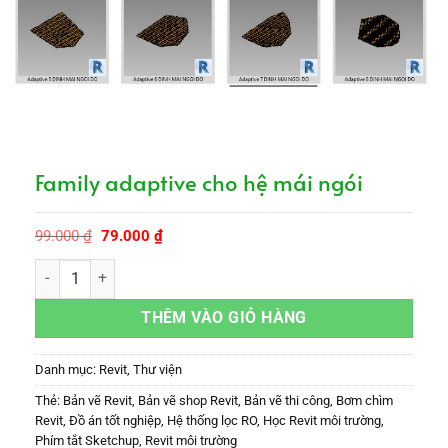
Family adaptive cho hệ mái ngói
Giá
Giá
99.000
₫
79.000
₫
gốc
hiện
là:
tại
Family adaptive cho hệ mái ngói số lượng
99.000 ₫.
là:
79.000 ₫.
THÊM VÀO GIỎ HÀNG
Danh mục:
Revit
,
Thư viện
Thẻ:
Bản vẽ Revit
,
Bản vẽ shop Revit
,
Bản vẽ thi công
,
Bơm chìm
Revit
,
Đồ án tốt nghiệp
,
Hệ thống lọc RO
,
Học Revit môi trường
,
Phím tắt Sketchup
,
Revit môi trường