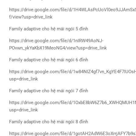
https://drive.google.com/file/d/1H4WLAsPcUoVl0eo9JJAmS
f/view?usp=drive_link
Family adaptive cho hệ mái ngói 5 đỉnh
https://drive.google.com/file/d/1nIRW49AoNJ-
POvwn_ykYaKbX19MeoNG4/view?usp=drive_link
Family adaptive cho hệ mái ngói 6 đỉnh
https://drive.google.com/file/d/1w84NIZ4gf7vn_KgYE4F7IUO
usp=drive_link
Family adaptive cho hệ mái ngói 7 đỉnh
https://drive.google.com/file/d/1OxbE8bW6Z7b6_XWHQMU
usp=drive_link
Family adaptive cho hệ mái ngói 8 đỉnh
https://drive.google.com/file/d/1gotAH2AdW6E3oXrrjAFY7b