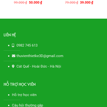
Giá
Giá
Giá
Giá
99.000
₫
50.000
₫
79.000
₫
39.000
₫
gốc
hiện
gốc
hiện
là:
tại
là:
tại
99.000 ₫.
là:
79.000 ₫.
là:
0 ₫.
50.000 ₫.
39.000 ₫.
LIÊN HỆ
0982 745 613
thuvienthietke3D@gmail.com
Cát Quế - Hoài Đức - Hà Nội
HỖ TRỢ HỌC VIÊN
Hỗ trợ học viên
Câu hỏi thường gặp