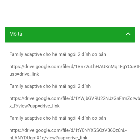
Mô tả
Family adaptive cho hệ mái ngói 2 đỉnh cơ bản
https://drive.google.com/file/d/1Vn72uLhHAUKnMq1FgYCuVt
usp=drive_link
Family adaptive cho hệ mái ngói 2 đỉnh
https://drive.google.com/file/d/1YWjbGVRU22NJzGnFrmZcrwb
x_P/view?usp=drive_link
Family adaptive cho hệ mái ngói 4 đỉnh cơ bản
https://drive.google.com/file/d/1tY0NYXSSOzV36Qz6nL-
nLANYDUgoiX1g/view?usp=drive_link