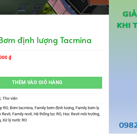
 Bơm định lượng Tacmina
Giá
.000
₫
hiện
tại
nh lượng Tacmina số lượng
000 ₫.
là:
49.000 ₫.
THÊM VÀO GIỎ HÀNG
t
,
Thư viện
op RO
,
Bơm tacmina
,
Family bơm định lượng
,
Family bơm ly
 Revit
,
Family revit
,
Hệ thống lọc RO
,
Học Revit môi trường
,
g
,
Xử lý nước RO