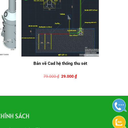
Bản vẽ Cad hệ thống thu sét
á
Giá
Giá
79.000
₫
29.000
₫
ện
gốc
hiện
là:
tại
79.000 ₫.
là:
.000 ₫.
29.000 ₫.
HÍNH SÁCH