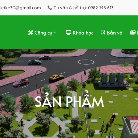
hietke3D@gmail.com
Tư vấn & hỗ trợ: 0982 745 613
Công cụ
Khóa học
Bản vẽ
SẢN PHẨM