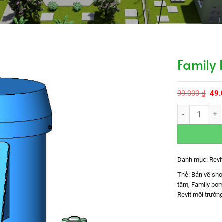
Family
Giá
99.000
₫
49
gốc
là:
Family Bơm đị
99.
Danh mục:
Revi
Thẻ:
Bản vẽ sh
tâm
,
Family bơm
Revit môi trườn