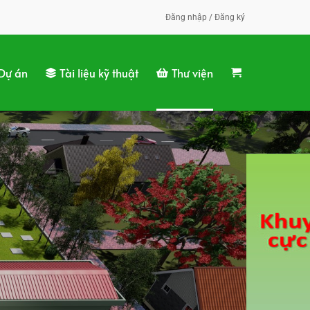
Đăng nhập / Đăng ký
Dự án
Tài liệu kỹ thuật
Thư viện