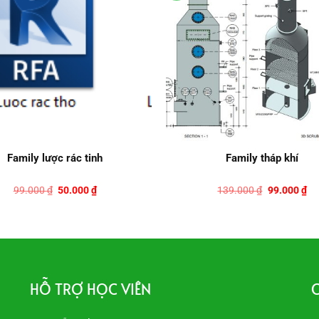
Family lược rác tinh
Family tháp khí
Giá
Giá
Giá
Gi
99.000
₫
50.000
₫
139.000
₫
99.000
₫
gốc
hiện
gốc
hi
là:
tại
là:
tại
99.000 ₫.
là:
139.000 ₫.
là:
50.000 ₫.
99
HỖ TRỢ HỌC VIÊN
C