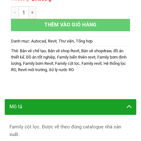
gốc
hiện
là:
tại
Family cột lọc số lượng
79.000 ₫.
là:
29.000 ₫.
THÊM VÀO GIỎ HÀNG
Danh mục:
Autocad
,
Revit
,
Thư viện
,
Tổng hợp
Thẻ:
Bản vẽ chế tạo
,
Bản vẽ shop Revit
,
Bản vẽ shopdraw
,
đồ án
thiết kế
,
Đồ án tốt nghiệp
,
Family biến thiên revit
,
Family bơm định
lượng
,
Family bơm Revit
,
Family cột lọc
,
Family revit
,
Hệ thống lọc
RO
,
Revit môi trường
,
Xử lý nước RO
Mô tả
Family cột lọc. Được vẽ theo đúng catalogue nhà sản
xuất.