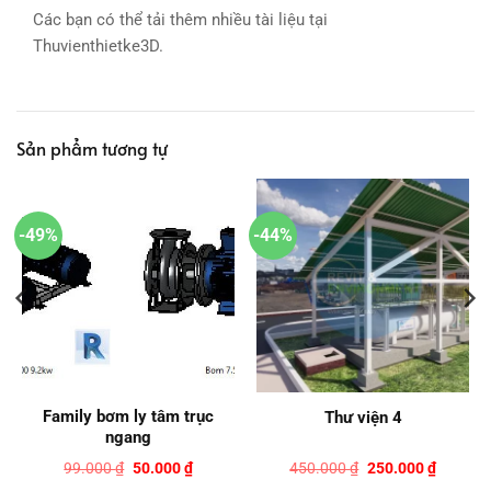
Các bạn có thể tải thêm nhiều tài liệu tại
Thuvienthietke3D.
Sản phẩm tương tự
-49%
-44%
Family bơm ly tâm trục
Thư viện 4
ngang
Giá
Giá
Giá
Giá
99.000
₫
50.000
₫
450.000
₫
250.000
₫
gốc
hiện
gốc
hiện