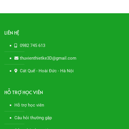
là:
tại
là:
tại
99.000 ₫.
là:
450.000 ₫.
là:
50.000 ₫.
250.000
LIÊN HỆ
0982 745 613
thuvienthietke3D@gmail.com
Cát Quế - Hoài Đức - Hà Nội
HỖ TRỢ HỌC VIÊN
Hỗ trợ học viên
Câu hỏi thường gặp