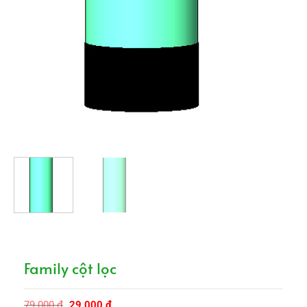
Family cột lọc
Giá
Giá
79.000
₫
29.000
₫